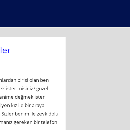
ler
lardan birisi olan ben
k ister misiniz? güzel
 tenime değmek ister
yen kız ile bir araya
Sizler benim ile zevk dolu
pmanız gereken bir telefon