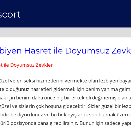
scort
biyen Hasret ile Doyumsuz Zevk
t ile Doyumsuz Zevkler
üzel ve en seksi hizmetlerini vermekte olan lezbiyen bayan
kte olduğunuz hasretleri gidermek için benim yanıma gelme
lmak için benim daha önce hiç bir erkek eli değmemiş olan
üzel ve sizlerin çok hoşuna gidecektir. Sizler güzel bir lezbi
ndır bekliyordunuz ve bu bekleyiş artık son bulmak üzere. 
türlü pozisyonda bana girebilirsiniz. Bunun için sadece ya