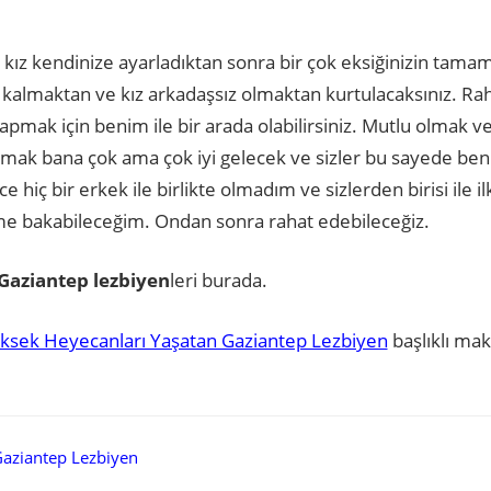
n kız kendinize ayarladıktan sonra bir çok eksiğinizin tama
nız kalmaktan ve kız arkadaşsız olmaktan kurtulacaksınız. 
yapmak için benim ile bir arada olabilirsiniz. Mutlu olmak
e olmak bana çok ama çok iyi gelecek ve sizler bu sayede ben
 hiç bir erkek ile birlikte olmadım ve sizlerden birisi ile il
ime bakabileceğim. Ondan sonra rahat edebileceğiz.
Gaziantep lezbiyen
leri burada.
ksek Heyecanları Yaşatan Gaziantep Lezbiyen
başlıklı ma
Gaziantep Lezbiyen