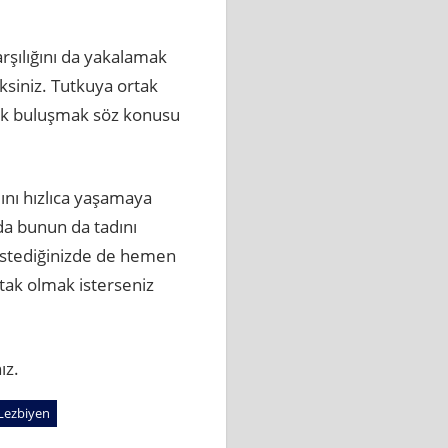
şılığını da yakalamak
eksiniz. Tutkuya ortak
rak buluşmak söz konusu
ını hızlıca yaşamaya
da bunun da tadını
k istediğinizde de hemen
rtak olmak isterseniz
ız.
 Lezbiyen