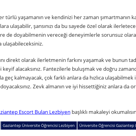
r türlü yaşamanın ve kendinizi her zaman şımartmanın kar
lara ulaşabilir, şansınızı da bu sayede özel olarak ilerletec
ilere de doyabilmenin vereceği deneyimlerle sorunsuz ola
a ulaşabileceksiniz.
ını direkt olarak ilerletmenin farkını yaşamak ve bunun tad
bi keyif alacaksınız. Fantezilerle buluşmak ve doğru zaman
la geç kalmayacak, çok farklı anlara da hızlıca ulaşabilme
a doyacaksınız. Zevk almanın ve iyi hissettiğiniz anlara da o
ziantep Escort Bulan Lezbiyen
başlıklı makaleyi okumalısın
Gaziantep Üniversite Öğrencisi Lezbiyen
Üniversite Öğrencisi Gaziantep