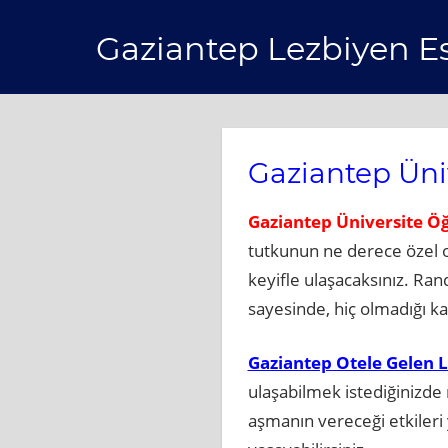
Skip
Gaziantep Lezbiyen E
to
content
Gaziantep Üni
Gaziantep Üniversite Öğ
tutkunun ne derece özel ola
keyifle ulaşacaksınız. Rand
sayesinde, hiç olmadığı ka
Gaziantep Otele Gelen 
ulaşabilmek istediğinizde 
aşmanın vereceği etkileri 