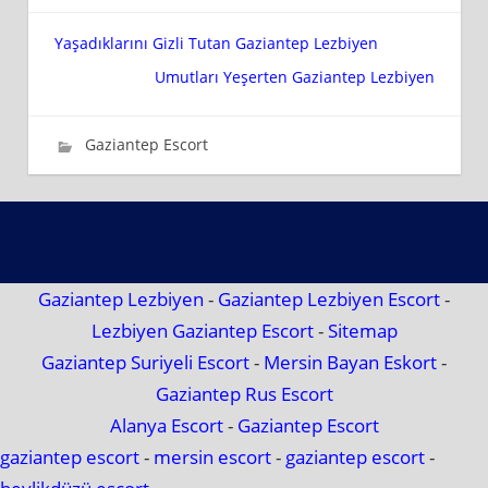
Yazı
Yaşadıklarını Gizli Tutan Gaziantep Lezbiyen
Umutları Yeşerten Gaziantep Lezbiyen
gezinmesi
27 Mayıs 2019
wpadmin_816098
Gaziantep Escort
Gaziantep Lezbiyen
-
Gaziantep Lezbiyen Escort
-
Lezbiyen Gaziantep Escort
-
Sitemap
Gaziantep Suriyeli Escort
-
Mersin Bayan Eskort
-
Gaziantep Rus Escort
Alanya Escort
-
Gaziantep Escort
gaziantep escort
-
mersin escort
-
gaziantep escort
-